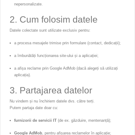
nepersonalizate.
2. Cum folosim datele
Datele colectate sunt utilizate exclusiv pentru:
a procesa mesajele trimise prin formulare (contact, dedicații);
a îmbunătăți funcționarea site-ului și a aplicației;
a afișa reclame prin Google AdMob (dacă alegeți să utilizați
aplicația).
3. Partajarea datelor
Nu vindem și nu închiriem datele dvs. către terți.
Putem partaja date doar cu:
furnizorii de servicii IT
(de ex. găzduire, mentenanță);
Google AdMob
, pentru afișarea reclamelor în aplicație;