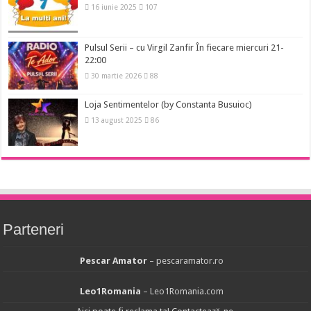
16 iunie 2025
107
Pulsul Serii – cu Virgil Zanfir În fiecare miercuri 21-
22:00
30 martie 2026
88
Loja Sentimentelor (by Constanta Busuioc)
13 august 2025
86
Parteneri
Pescar Amator
– pescaramator.ro
Leo1Romania
– Leo1Romania.com