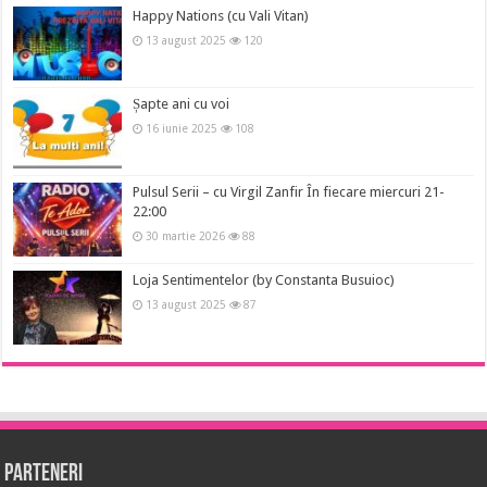
Happy Nations (cu Vali Vitan)
13 august 2025
120
Șapte ani cu voi
16 iunie 2025
108
Pulsul Serii – cu Virgil Zanfir În fiecare miercuri 21-
22:00
30 martie 2026
88
Loja Sentimentelor (by Constanta Busuioc)
13 august 2025
87
Parteneri